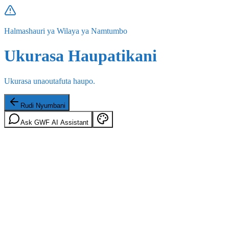
Halmashauri ya Wilaya ya Namtumbo
Ukurasa Haupatikani
Ukurasa unaoutafuta haupo.
Rudi Nyumbani
Ask GWF AI Assistant